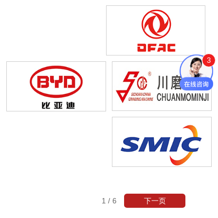
3
下一页
1
/
6