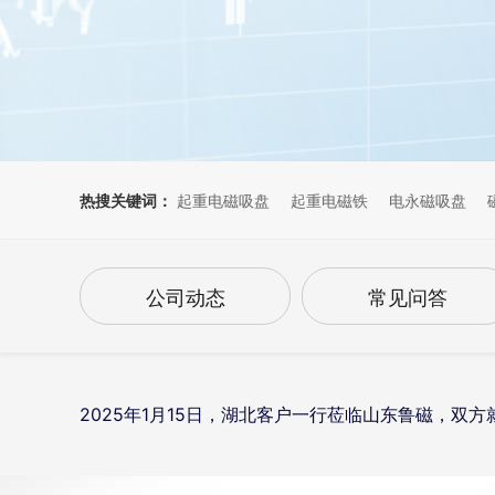
热搜关键词：
起重电磁吸盘
起重电磁铁
电永磁吸盘
公司动态
常见问答
2025年1月15日，湖北客户一行莅临山东鲁磁，