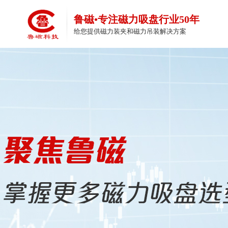
鲁磁•专注磁力吸盘行业50年
给您提供磁力装夹和磁力吊装解决方案