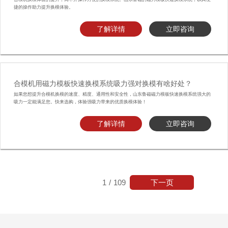
捷的操作助力提升换模体验。
了解详情
立即咨询
合模机用磁力模板快速换模系统吸力强对换模有啥好处？
如果您想提升合模机换模的速度、精度、通用性和安全性，山东鲁磁磁力模板快速换模系统强大的
吸力一定能满足您。快来选购，体验强吸力带来的优质换模体验！
了解详情
立即咨询
下一页
1
/
109