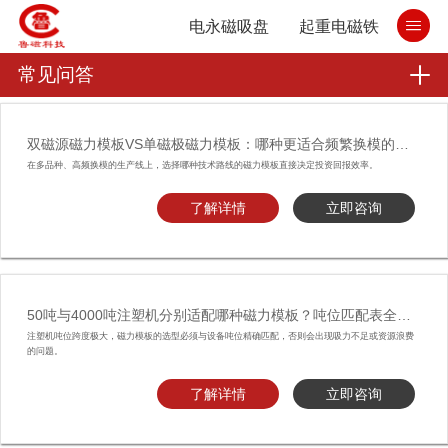
电永磁吸盘
起重电磁铁
常见问答
双磁源磁力模板VS单磁极磁力模板：哪种更适合频繁换模的生产线？
在多品种、高频换模的生产线上，选择哪种技术路线的磁力模板直接决定投资回报效率。
了解详情
立即咨询
50吨与4000吨注塑机分别适配哪种磁力模板？吨位匹配表全公开
注塑机吨位跨度极大，磁力模板的选型必须与设备吨位精确匹配，否则会出现吸力不足或资源浪费
的问题。
了解详情
立即咨询