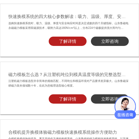
快速换模系统的四大核心参数解读：吸力、温级、厚度、安全响应时间
选购快速换模系统时，吸力、温级、厚度与安全响应时间是决定成败的四个关键指标。山东鲁磁电
永磁磁力模板采用双磁源技术，吸附力高达160N/cm²以上，分布224个磁极提供强大而均匀…
了解详情
立即咨询
磁力模板怎么选？从注塑机吨位到模具温度等级的完整选型清单
注塑机磁力模板选型并非简单的规格匹配，不同吨位和模温环境对产品要求差异极大。山东鲁磁深
耕磁力装夹领域数十年，在此为您梳理选型核心维度。
了解详情
立即咨询
合模机提升换模体验磁力模板快速换模系统操作方便助力
合模机换模体验的提升，离不开操作方便的换模系统。山东鲁磁的磁力模板快速换模系统，以其便