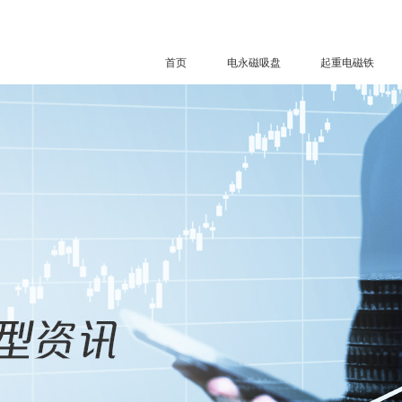
首页
电永磁吸盘
起重电磁铁