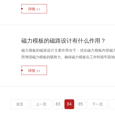
详情 >>
磁力模板的磁路设计有什么作用？
磁力模板的磁路设计主要作用在于：优化磁力模板内部磁
而增强磁力模板的吸附力。确保磁力模板在工作时能牢固地吸
详情 >>
83
84
85
首页
上一页
下一页