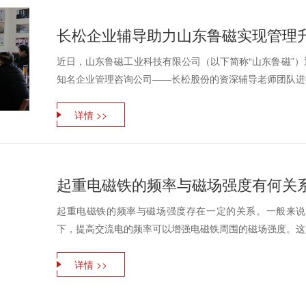
长松企业辅导助力山东鲁磁实现管理
近日，山东鲁磁工业科技有限公司（以下简称“山东鲁磁”
知名企业管理咨询公司——长松股份的资深辅导老师团队进行
详情 >>
起重电磁铁的频率与磁场强度有何关
起重电磁铁的频率与磁场强度存在一定的关系。一般来说
下，提高交流电的频率可以增强电磁铁周围的磁场强度。这是
详情 >>