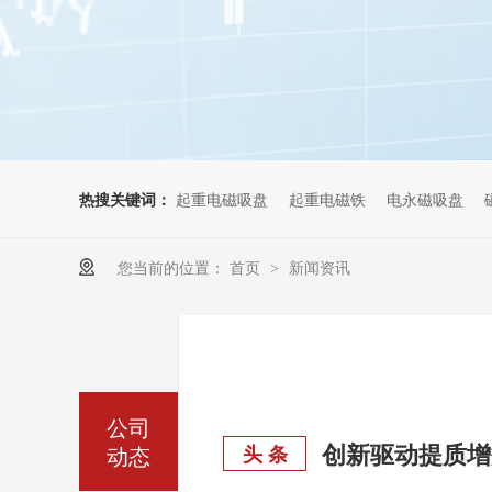
热搜关键词：
起重电磁吸盘
起重电磁铁
电永磁吸盘
您当前的位置：
首页
新闻资讯
>
公司
动态
头 条