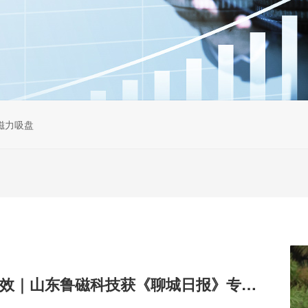
磁力吸盘
创新驱动提质增效｜山东鲁磁科技获《聊城日报》专题报道，以核心技术引领磁力吊具产业升级