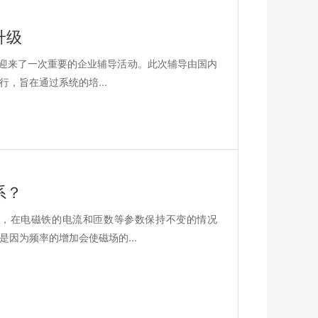
升级
）迎来了一次重要的企业辅导活动。此次辅导由国内
，旨在通过系统的培...
系？
，在电磁铁的电流和匝数等参数保持不变的情况
因为频率的增加会使磁场的...