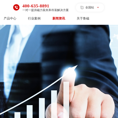
400-635-8891
全国站
一对一提供磁力装夹和吊装解决方案
产品中心
行业案例
新闻资讯
关于鲁磁