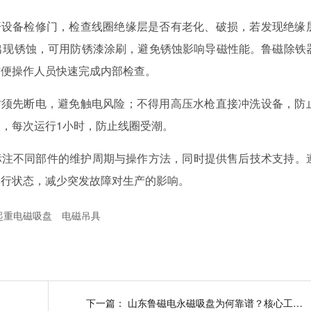
开设备检修门，检查线圈绝缘层是否有老化、破损，若发现绝缘
出现锈蚀，可用防锈漆涂刷，避免锈蚀影响导磁性能。鲁磁除铁
方便操作人员快速完成内部检查。
时须先断电，避免触电风险；不得用高压水枪直接冲洗设备，防
次，每次运行
1
小时，防止线圈受潮。
注不同部件的维护周期与操作方法，同时提供售后技术支持。
运行状态，减少突发故障对生产的影响。
起重电磁吸盘
电磁吊具
下一篇：
山东鲁磁电永磁吸盘为何靠谱？核心工艺是关键！