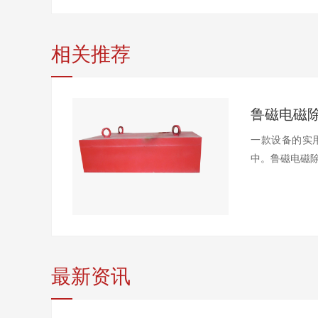
相关推荐
鲁磁电磁
一款设备的实
中。鲁磁电磁除
最新资讯