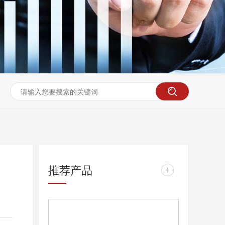
推荐产品
+