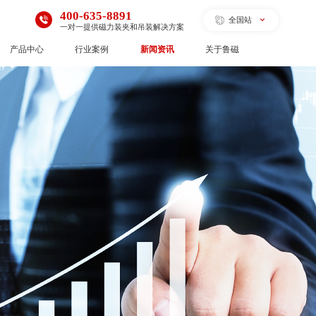
400-635-8891
全国站
一对一提供磁力装夹和吊装解决方案
产品中心
行业案例
新闻资讯
关于鲁磁