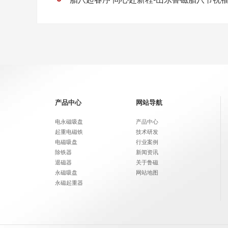
产品中心
网站导航
电永磁吸盘
产品中心
起重电磁铁
技术研发
电磁吸盘
行业案例
除铁器
新闻资讯
退磁器
关于鲁磁
永磁吸盘
网站地图
永磁起重器