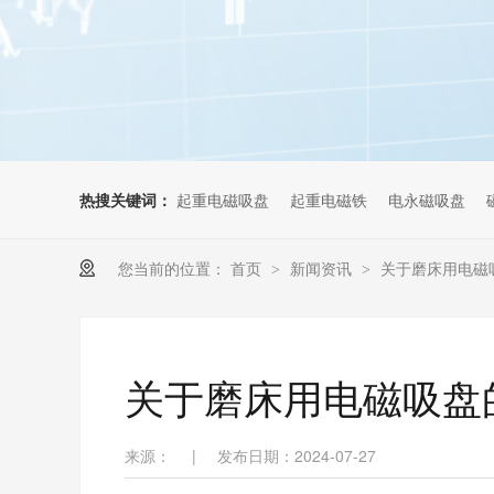
热搜关键词：
起重电磁吸盘
起重电磁铁
电永磁吸盘
您当前的位置：
首页
新闻资讯
关于磨床用电磁
>
>
关于磨床用电磁吸盘
来源：
|
发布日期：2024-07-27