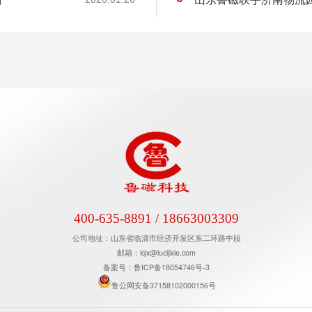
400-635-8891 / 18663003309
公司地址：山东省临清市经济开发区东二环路中段
邮箱：lcjx@lucijixie.com
备案号：
鲁ICP备18054746号-3
鲁公网安备37158102000156号