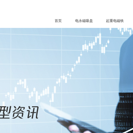
首页
电永磁吸盘
起重电磁铁