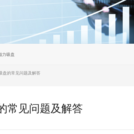
磁力吸盘
吸盘的常见问题及解答
的常见问题及解答