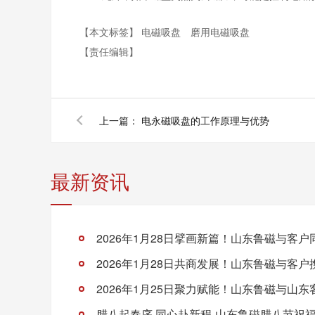
【本文标签】
电磁吸盘
磨用电磁吸盘
【责任编辑】
上一篇：
电永磁吸盘的工作原理与优势
最新资讯
腊八起春序 同心赴新程-山东鲁磁腊八节祝