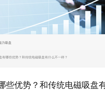
磁力吸盘
盘有哪些优势？和传统电磁吸盘有什么不一样？
哪些优势？和传统电磁吸盘