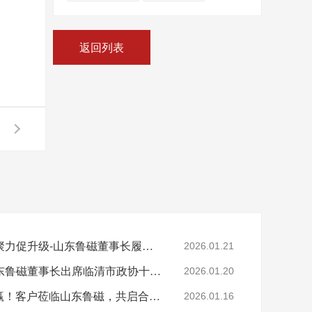
返回列表
人大代表勇担当，鲁磁聚力促升级-山东鲁磁董事长履职临清市第十九届人大第六次会议
2026.01.21
履职建言赋能智造！山东鲁磁董事长出席临清市政协十五届五次会议，助力 “两河明珠” 建设
2026.01.20
2026年1月15日赋能共赢！客户莅临山东鲁磁，共启合作新程
2026.01.16