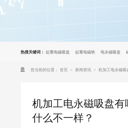
热搜关键词：
起重电磁吸盘
起重电磁铁
电永磁吸盘
您当前的位置：
首页
新闻资讯
机加工电永磁吸
>
>
机加工电永磁吸盘有
什么不一样？