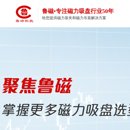
鲁磁•专注磁力吸盘行业50年
给您提供磁力装夹和磁力吊装解决方案