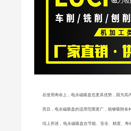
在使用寿命上，电永磁吸盘也更具优势，因为其
而且，电永磁吸盘的适用范围更广，能够吸附各
综上所述，电永磁吸盘在节能、安全、精度、寿