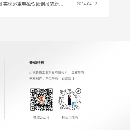
山东鲁磁联手济南物流园 实现起重电磁铁废钢吊装新突破
2024.04.13
鲁磁科技
山东鲁磁工业科技有限公司
版权所有
网站制作：单仁牛商
百度统计
微信公众号
抖音二维码