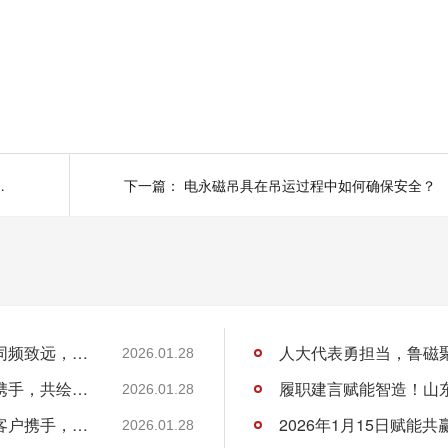
有哪些？如何排除？
下一篇：
电永磁吊具在吊运过程中如何确保安全？
2026年1月28日擘画新篇！山东鲁磁与客户同频致远，共筑华章
2026.01.28
2026年1月28日共商发展！山东鲁磁与客户携手，共绘行业蓝图
2026.01.28
2026年1月25日聚力赋能！山东鲁磁与山东客户携手，共创行业佳绩
2026.01.28