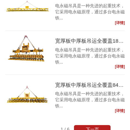
电永磁吊具是一种先进的起重技术，
它采用电永磁原理，通过多台电永磁
铁...
[详情]
宽厚板中厚板吊运全覆盖18连吊
电永磁吊具是一种先进的起重技术，
它采用电永磁原理，通过多台电永磁
铁...
[详情]
宽厚板中厚板吊运全覆盖84连吊
电永磁吊具是一种先进的起重技术，
它采用电永磁原理，通过多台电永磁
铁...
[详情]
下一页
1
/
6