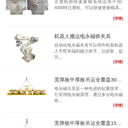
注塑机用快速换模系统适用于50-
4000吨注塑机，可以快速更换模具...
[详情]
机器人搬运电永磁铁夹具
自动化电永磁夹具可以用作桁架机器
人手臂末端的磁力抓手，以拾取，提
升...
[详情]
宽厚板中厚板吊运全覆盖30联吊
电永磁吊具是一种先进的起重技术，
它采用电永磁原理，通过多台电永磁
铁...
[详情]
宽厚板中厚板吊运全覆盖15联吊