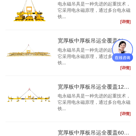
电永磁吊具是一种先进的起重技术，
它采用电永磁原理，通过多台电永磁
铁...
[详情]
宽厚板中厚板吊运全覆盖60联吊
电永磁吊具是一种先进的起重技术，
它采用电永磁原理，通过多台电永磁
铁...
[详情]
宽厚板中厚板吊运全覆盖12连吊
电永磁吊具是一种先进的起重技术，
它采用电永磁原理，通过多台电永磁
铁...
[详情]
宽厚板中厚板吊运全覆盖60连吊