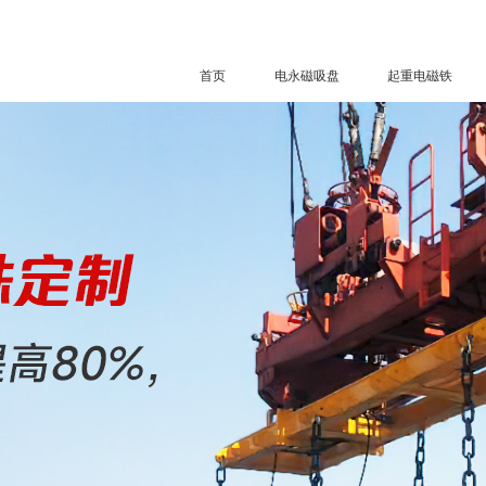
首页
电永磁吸盘
起重电磁铁