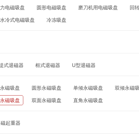
力电磁吸盘
圆形电磁吸盘
磨刀机用电磁吸盘
回
水冷式电磁吸盘
冷冻吸盘
提式退磁器
框式退磁器
U型退磁器
永磁吸盘
圆形永磁吸盘
单倾永磁吸盘
双倾永磁
永磁吸盘
双面永磁吸盘
直角永磁吸盘
永磁起重器