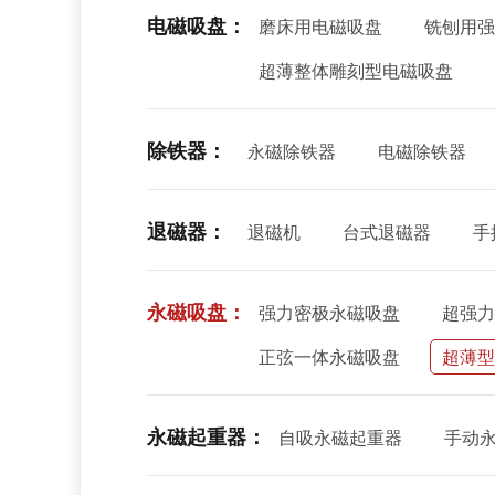
电磁吸盘：
磨床用电磁吸盘
铣刨用强
超薄整体雕刻型电磁吸盘
除铁器：
永磁除铁器
电磁除铁器
退磁器：
退磁机
台式退磁器
手
永磁吸盘：
强力密极永磁吸盘
超强力
正弦一体永磁吸盘
超薄型
永磁起重器：
自吸永磁起重器
手动