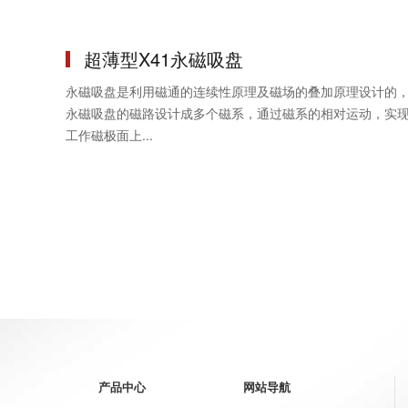
超薄型X41永磁吸盘
永磁吸盘是利用磁通的连续性原理及磁场的叠加原理设计的
永磁吸盘的磁路设计成多个磁系，通过磁系的相对运动，实
工作磁极面上...
产品中心
网站导航