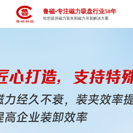
鲁磁•专注磁力吸盘行业50年
给您提供磁力装夹和磁力吊装解决方案