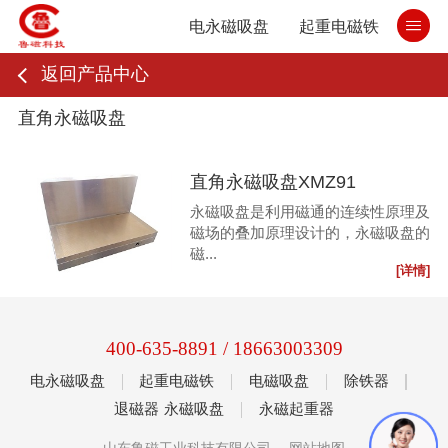
电永磁吸盘
起重电磁铁
返回产品中心
直角永磁吸盘
直角永磁吸盘XMZ91
永磁吸盘是利用磁通的连续性原理及
磁场的叠加原理设计的，永磁吸盘的
磁...
[详情]
400-635-8891
/
18663003309
电永磁吸盘
起重电磁铁
电磁吸盘
除铁器
退磁器
永磁吸盘
永磁起重器
山东鲁磁工业科技有限公司
网站地图