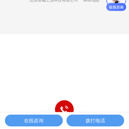
在线咨询
拨打电话
产品中心
电话咨询
关于我们